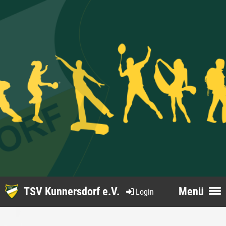
TSV Kunnersdorf e.V.
Menü
Login