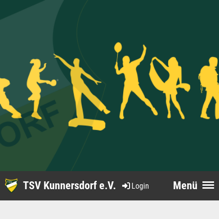
TSV Kunnersdorf e.V.
Menü
Login