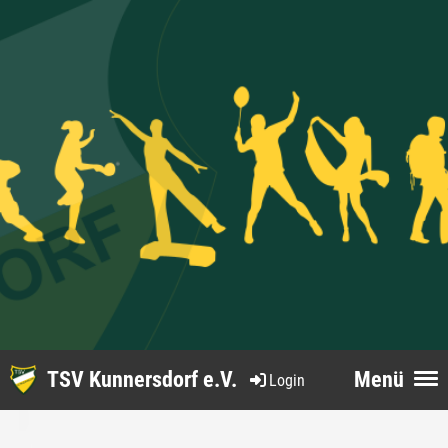
TSV Kunnersdorf e.V.
Menü
Login